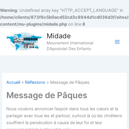
Warning
: Undefined array key "HTTP_ACCEPT_LANGUAGE" in
/home/clients/873f6c5b0acd52cd3c8944d1cd036d3f/sites/
content/mu-plugins/midade.php
on line
8
Aller
Midade
au
Mouvement International
contenu
Main
D’Apostolat Des Enfants
Men
Accueil
Réflexions
Message de Pâques
Message de Pâques
Nous voulons annoncer l’espoir dans tous les cœurs et la
partager avec tous les et partout, surtout là où les chrétiens
souffrent la persécution à cause de leur foi et leur