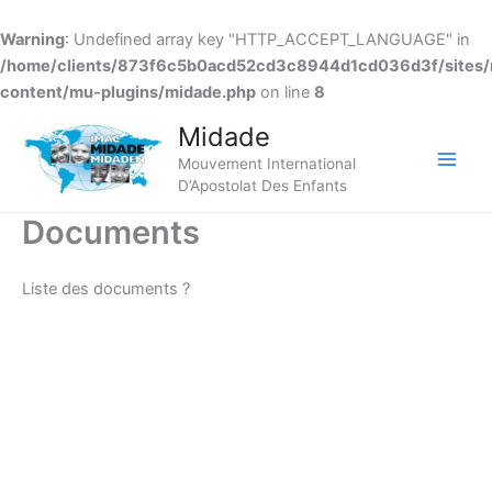
Warning
: Undefined array key "HTTP_ACCEPT_LANGUAGE" in
/home/clients/873f6c5b0acd52cd3c8944d1cd036d3f/sites/
content/mu-plugins/midade.php
on line
8
Aller
Midade
au
Mouvement International
contenu
Main
D’Apostolat Des Enfants
Men
Documents
Liste des documents ?