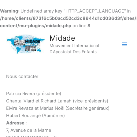
Warning
: Undefined array key "HTTP_ACCEPT_LANGUAGE" in
/home/clients/873f6c5b0acd52cd3c8944d1cd036d3f/sites/
content/mu-plugins/midade.php
on line
8
Aller
Midade
au
Mouvement International
contenu
Main
D’Apostolat Des Enfants
Men
Nous contacter
Patricia Rivera (présidente)
Chantal Viard et Richard Lamah (vice-présidents)
Elvire Revaza et Marius Noël (Secrétaire généraux)
Hubert Boulangé (Aumônier)
Adresse :
7, Avenue de la Marne