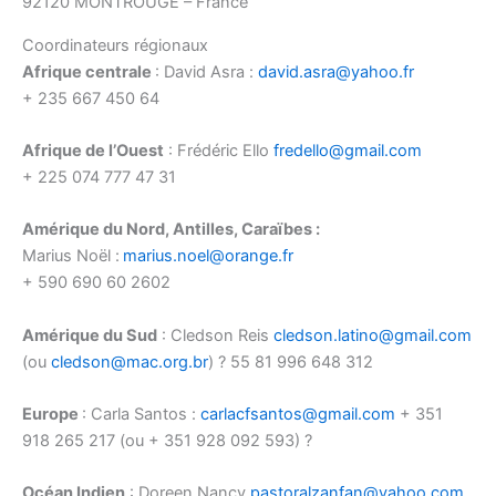
92120 MONTROUGE – France
Coordinateurs régionaux
Afrique centrale
: David Asra :
david.asra@yahoo.fr
+ 235 667 450 64
Afrique de l’Ouest
: Frédéric Ello
fredello@gmail.com
+ 225 074 777 47 31
Amérique du Nord, Antilles, Caraïbes :
Marius Noël :
marius.noel@orange.fr
+ 590 690 60 2602
Amérique du Sud
: Cledson Reis
cledson.latino@gmail.com
(ou
cledson@mac.org.br
) ? 55 81 996 648 312
Europe
: Carla Santos :
carlacfsantos@gmail.com
+ 351
918 265 217 (ou + 351 928 092 593) ?
Océan Indien
: Doreen Nancy
pastoralzanfan@yahoo.com