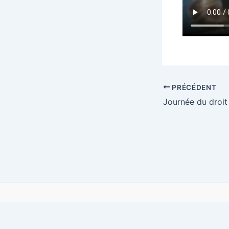
PRÉCÉDENT
Midade Express
Documents
P