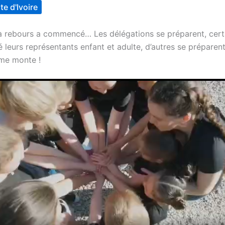
e d'Ivoire
 rebours a commencé… Les délégations se préparent, cert
 leurs représentants enfant et adulte, d’autres se préparen
sme monte !