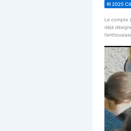
RI 2025 Côt
Le compte à
déjà désigné
l’enthousia