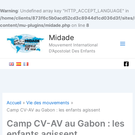
Warning
: Undefined array key "HTTP_ACCEPT_LANGUAGE" in
/home/clients/873f6c5b0acd52cd3c8944d1cd036d3f/sites/
content/mu-plugins/midade.php
on line
8
Aller
Midade
au
Mouvement International
contenu
Main
D’Apostolat Des Enfants
Men
Accueil
Vie des mouvements
Camp CV-AV au Gabon : les enfants agissent
Camp CV-AV au Gabon : les
enfants agissent