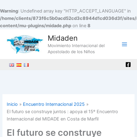
Warning
: Undefined array key "HTTP_ACCEPT_LANGUAGE" in
/home/clients/873f6c5b0acd52cd3c8944d1cd036d3f/sites/
content/mu-plugins/midade.php
on line
8
Ir
Midaden
al
Movimiento Internacional del
contenido
Main
Apostolado de los Niños
Men
Inicio
Encuentro Internacional 2025
El futuro se construye juntos : apoya el 15º Encuentro
Internacional del MIDADE en Costa de Marfil
El futuro se construye