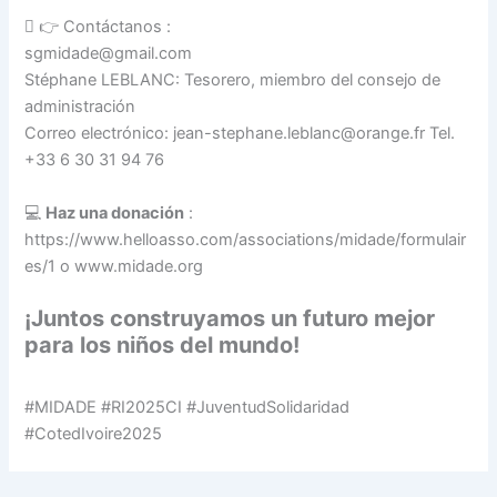
 👉 Contáctanos :
sgmidade@gmail.com
Stéphane LEBLANC: Tesorero, miembro del consejo de
administración
Correo electrónico: jean-stephane.leblanc@orange.fr Tel.
+33 6 30 31 94 76
💻
Haz una donación
:
https://www.helloasso.com/associations/midade/formulair
es/1 o www.midade.org
¡Juntos construyamos un futuro mejor
para los niños del mundo!
#MIDADE #RI2025CI #JuventudSolidaridad
#CotedIvoire2025