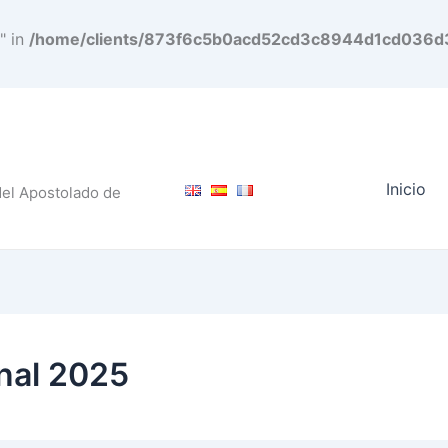
" in
/home/clients/873f6c5b0acd52cd3c8944d1cd036d3f
Inicio
del Apostolado de
nal 2025